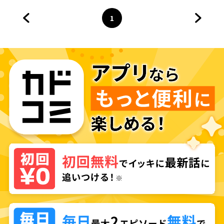
1
前のページへ
ページ
へ
次のペ