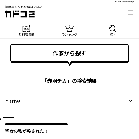
漫画エンタメ全部コミコミ
カドコミ
無料話増量
ランキング
探す
作家から探す
「
赤羽チカ
」の検索結果
全
1
作品
聖女の私が殺された！