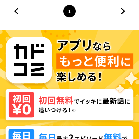
喫する〜
1
前のページへ
ページ
へ
次のペ