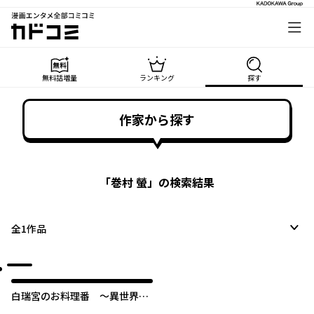
漫画エンタメ全部コミコミ
カドコミ
無料話増量
ランキング
探す
作家から探す
「
巻村 螢
」の検索結果
全
1
作品
白瑞宮のお料理番 〜異世界の
神様と飯テロスローライフを満