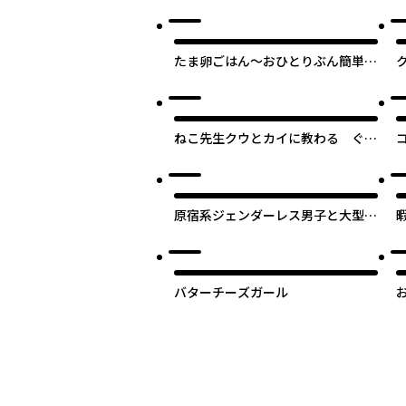
たま卵ごはん～おひとりぶん簡単レ
シピ～
ねこ先生クウとカイに教わる ぐっ
すり睡眠法
原宿系ジェンダーレス男子と大型犬
カレシ
バターチーズガール