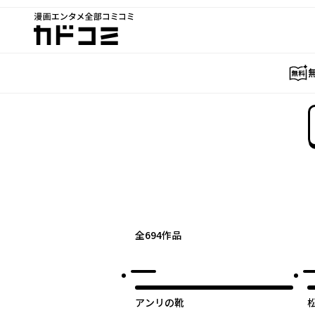
漫画エンタメ全部コミコミ
カドコミ
全
694
作品
アンリの靴