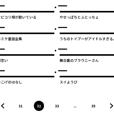
き3姉妹
クビコリ様が飽いている
やせっぽちとふとっちょ
コミケ童話全集
うちのトイプーがアイドルすぎる
暇恋い
舞台裏のブラウニーさん
おこげのはなし
スイようび
31
32
33
...
35
前のページへ
ページ
へ
ページ
へ
ページ
へ
ページ
へ