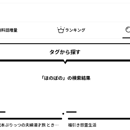
無料話増量
ランキング
タグから探す
「
ほのぼの
」の検索結果
松本ぷりっつの夫婦漫才旅 ときど
福引き怨霊生活