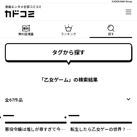
漫画エンタメ全部コミコミ
カドコミ
無料話増量
ランキング
探す
タグから探す
「
乙女ゲーム
」の検索結果
全
67
作品
悪役令嬢は推しが尊すぎて今日
転生したら乙女ゲーの世界？ い
も幸せ
え、魔術を極めるのに忙しいの