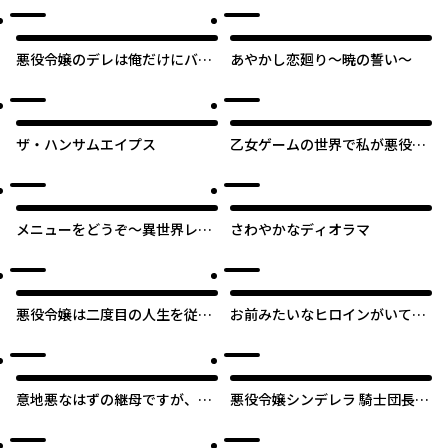
でそういうのは結構です。
悪役令嬢のデレは俺だけにバレ
あやかし恋廻り～暁の誓い～
ている
ザ・ハンサムエイプス
乙女ゲームの世界で私が悪役令
嬢！？そんなのお断りです！
オリジナル
メニューをどうぞ～異世界レス
さわやかなディオラマ
トランに転職しました～
悪役令嬢は二度目の人生を従者
お前みたいなヒロインがいてた
に捧げたい
まるか！
意地悪なはずの継母ですが、家
悪役令嬢シンデレラ 騎士団長の
族に溺愛されてます！アンソロ
きゅん♡が激しすぎて受け止め
ジーコミック
きれませんわ！！