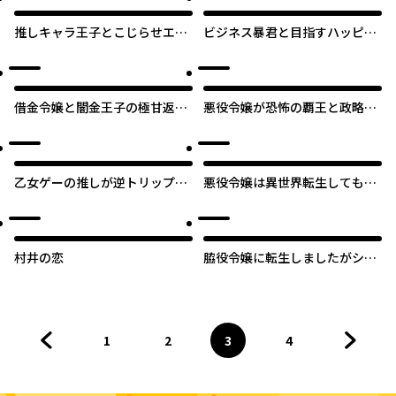
推しキャラ王子とこじらせエッ
ビジネス暴君と目指すハッピー
チ～こんな溺愛聞いてないっ！
エンド ～乙女ゲー世界で前世の
～
推しアイドルと婚約!? もうただ
のファンじゃいられません～
借金令嬢と闇金王子の極甘返済
悪役令嬢が恐怖の覇王と政略結
ライフ！
婚する罰は甘すぎませんか!?
乙女ゲーの推しが逆トリップし
悪役令嬢は異世界転生しても乙
てきた話。
女ゲームをつくりたい！ オトメ
趣味を隠していた俺がどうして
巻き込まれているのだろう？
村井の恋
脇役令嬢に転生しましたがシナ
リオ通りにはいかせません！
1
2
3
4
前のページへ
ページ
へ
ページ
へ
ページ
へ
ページ
へ
次のペ