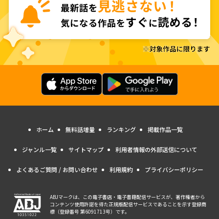
ホーム
無料話増量
ランキング
掲載作品一覧
ジャンル一覧
サイトマップ
利用者情報の外部送信について
よくあるご質問 / お問い合わせ
利用規約
プライバシーポリシー
ABJマークは、この電子書店・電子書籍配信サービスが、著作権者から
コンテンツ使用許諾を得た正規版配信サービスであることを示す登録商
標（登録番号 第6091713号）です。