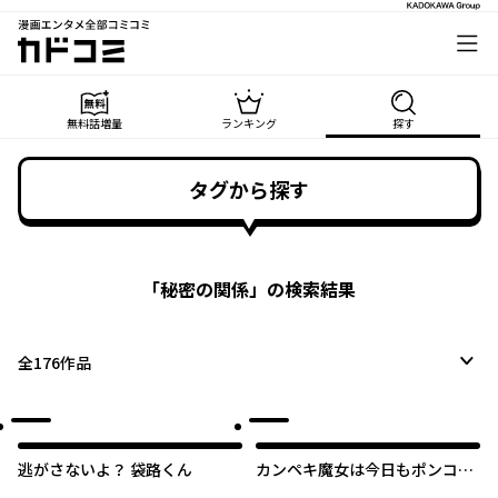
漫画エンタメ全部コミコミ
カドコミ
無料話増量
ランキング
探す
タグから探す
「
秘密の関係
」の検索結果
全
176
作品
逃がさないよ？ 袋路くん
カンペキ魔女は今日もポンコ
ツ!?