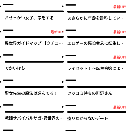
～
最新UP!
最新UP!
おせっかい女子、恋をする
あきらかに年齢を詐称している
女子高生VTuber
最新UP!
最新UP!
最新UP!
最新UP!
異世界ガイドマップ 【クチコ
エロゲーの悪役令息に転生した
ミ】を頼りに悠々自適な異世界
ら主人公からの求愛が止まらな
旅行スローライフを満喫します
い
オリジナル
最新UP!
最新UP!
でかいはち
ライセット！～転生令嬢による
異世界ハーブアイテム革命～
聖女先生の魔法は進んでる！
ツッコミ待ちの町野さん
オリジナル
最新UP!
最新UP!
戦姫サバイバルサガ-異世界の運
盛りあがらないデート
命をかけた無人島フジュン異性
交遊-