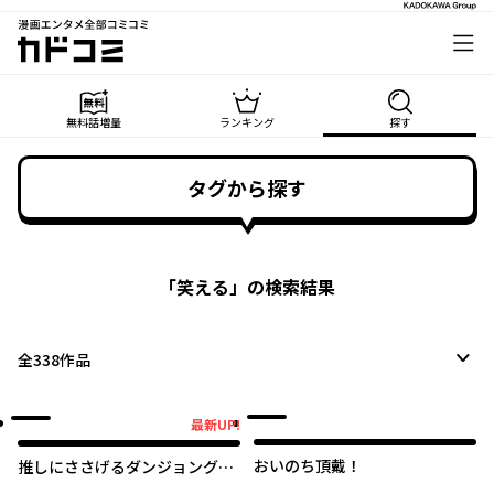
漫画エンタメ全部コミコミ
カドコミ
無料話増量
ランキング
探す
タグから探す
「
笑える
」の検索結果
全
338
作品
最新UP!
最新UP!
おいのち頂戴！
推しにささげるダンジョングル
メ ～最強探索者VTuberになる