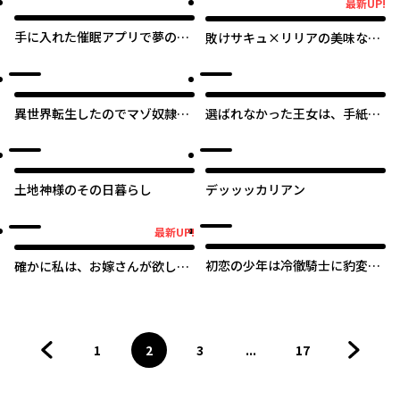
最新UP!
最新UP!
手に入れた催眠アプリで夢のハ
敗けサキュ×リリアの美味なる
ーレム生活を送りたい
夜
オリジナル
異世界転生したのでマゾ奴隷に
選ばれなかった王女は、手紙を
なる
残して消えることにした。
土地神様のその日暮らし
デッッッカリアン
最新UP!
最新UP!
初恋の少年は冷徹騎士に豹変し
確かに私は、お嫁さんが欲しい
ていました 全力で告白されるな
と言いました。 ～女装の王子
んて想定外です!!
様はお断り！～
1
2
3
...
17
前のページへ
ページ
へ
ページ
へ
ページ
へ
ページ
へ
次のペ