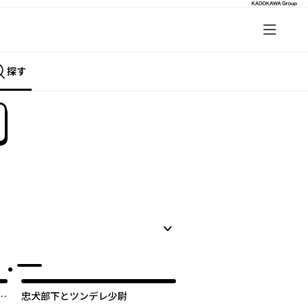
探す
好
忠犬部下とツンデレ少尉