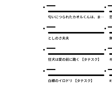
匂いにつられたカオルくんは、まん
まと後輩に食べられる 【タテス
ク】
としのさ夫夫
狂犬は愛の前に跪く 【タテスク】
白縹のイロドリ 【タテスク】