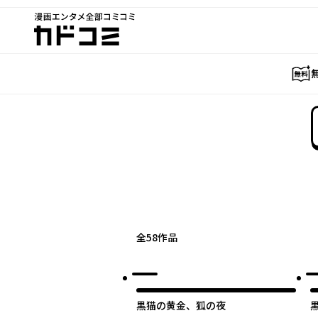
漫画エンタメ全部コミコミ
カドコミ
全
58
作品
黒猫の黄金、狐の夜