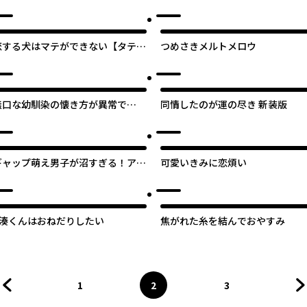
た
かれた話
恋する犬はマテができない【タテス
つめさきメルトメロウ
ク】
無口な幼馴染の懐き方が異常で
同情したのが運の尽き 新装版
す！？
ギャップ萌え男子が沼すぎる！アン
可愛いきみに恋煩い
ソロジーコミック
#湊くんはおねだりしたい
焦がれた糸を結んでおやすみ
1
2
3
前のページへ
ページ
へ
ページ
へ
ページ
へ