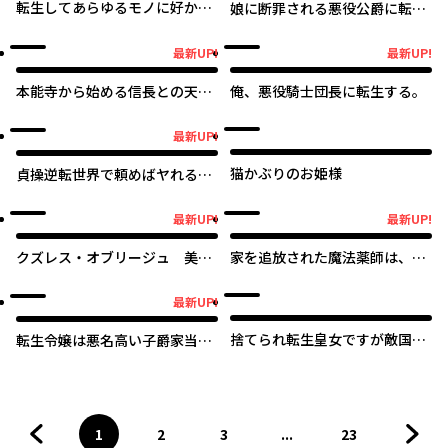
た。今更帰ってこいと言われて
転生してあらゆるモノに好かれ
娘に断罪される悪役公爵に転生
も遅い、領民に実力がバレて、
ながら異世界で好きな事をして
してました ～悪役ムーブをや
実家に帰してくれないから……
生きて行く
めたのになぜか娘が『氷の令
最新UP!
最新UP!
最新UP!
最新UP!
～
嬢』化する件～
本能寺から始める信長との天下
俺、悪役騎士団長に転生する。
統一
最新UP!
最新UP!
猫かぶりのお姫様
貞操逆転世界で頼めばヤれると
噂の俺
最新UP!
最新UP!
最新UP!
最新UP!
クズレス・オブリージュ 美少
家を追放された魔法薬師は、薬
女ゲー世界のクズ悪役に転生し
獣や妖精に囲まれて秘密の薬草
てしまった俺は、原作知識の力
園で第二の人生を謳歌する
最新UP!
最新UP!
でどうしてもモブ人生をつかみ
取りたい
捨てられ転生皇女ですが敵国で
転生令嬢は悪名高い子爵家当主
聖女のフリをしています
～領地運営のための契約結婚、
承りました～
1
2
3
...
23