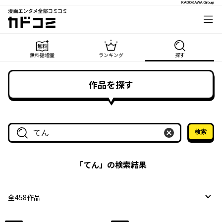
漫画エンタメ全部コミコミ
カドコミ
無料話増量
ランキング
探す
作品を探す
検索
作品名・作家名で探す
「
てん
」の検索結果
全
458
作品