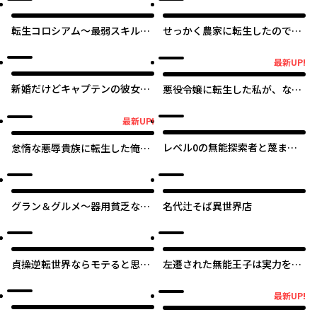
転生コロシアム～最弱スキルで
せっかく農家に転生したので勇
最強の女たちを攻略して奴隷ハ
者は目指しません
ーレム作ります～
最新UP!
最新UP!
新婚だけどキャプテンの彼女と
悪役令嬢に転生した私が、なぜ
はまだヤれない
か暴君侯爵に溺愛されてるんで
すけど
最新UP!
最新UP!
レベル0の無能探索者と蔑まれ
怠惰な悪辱貴族に転生した俺、
ても実は世界最強です ～探索ラ
シナリオをぶっ壊したら規格外
ンキング1位は謎の人～
の魔力で最凶になった
グラン＆グルメ～器用貧乏な転
名代辻そば異世界店
生勇者が始める辺境スローライ
フ～
貞操逆転世界ならモテると思っ
左遷された無能王子は実力を隠
ていたら
したい ～二度転生した最強賢
者、今世では楽したいので手を
オリジナル
最新UP!
最新UP!
抜いてたら、王家を追放され