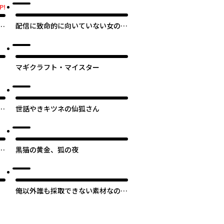
P!
配信に致命的に向いていない女の子
り
が迷宮で黙々と人助けする配信
マギクラフト・マイスター
る
方
世話やきキツネの仙狐さん
ば
黒猫の黄金、狐の夜
ル
俺以外誰も採取できない素材なのに
「素材採取率が低い」とパワハラす
る幼馴染錬金術師と絶縁した専属魔
導士、辺境の町でスローライフを送