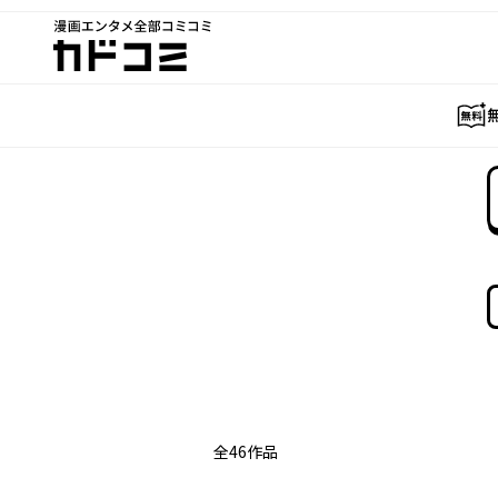
漫画エンタメ全部コミコミ
カドコミ
全
46
作品