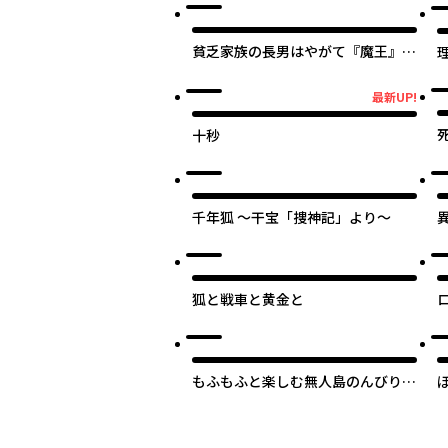
最
貧乏家族の長男はやがて『魔王』に
成り上がる
最新UP!
最新UP!
十秒
千年狐 ～干宝「捜神記」より～
狐と戦車と黄金と
もふもふと楽しむ無人島のんびり開
拓ライフ ～VRMMOでぼっちを満喫
するはずが、全プレイヤーに注目さ
れているみたいです～