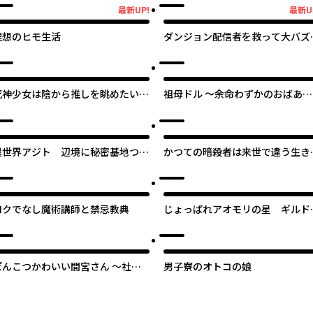
最新UP!
最新U
新UP!
最新UP!
理想のヒモ生活
ダンジョン配信者を救って大バズ
した転生陰陽師、 うっかり超級呪
物を配信したら伝説になった
死神少女は陰から推しを眺めたい
祖母ドル ～余命わずかのおばあち
─悪役にTS転生したけど、こっそ
ゃん、若返って孫とアイドルにな
り原作キャラを観察しに行きます！
～
─
異世界アジト 辺境に秘密基地つく
かつての暗殺者は来世で違う生き
ってみた
をする
ロクでなし魔術講師と禁忌教典
じょっぱれアオモリの星 ギルド
追放された魔術師はチートなツガ
弁（無詠唱）で最強ば目指す!!
ぽんこつかわいい間宮さん ～社内
男子寮のオトコの娘
の美人広報がとなりの席に居座る件
～