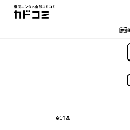
漫画エンタメ全部コミコミ
カドコミ
全
1
作品