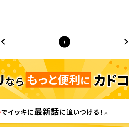
1
前のページへ
ページ
へ