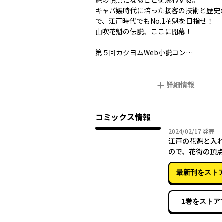
魁の頂点になることを決心する。
キャバ嬢時代に培った接客の技術と歴史
で、江戸時代でもNo.1花魁を目指せ――！
山吹花魁の伝説、ここに開幕！
第５回カクヨムWeb小説コン…
詳細情報
コミックス情報
2024年
2024/02/17
発売
江戸の花魁と入
ので、花街の頂
てみる二
最新刊をスト
1巻をストア