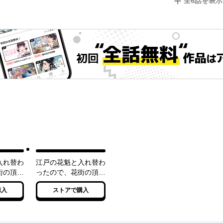
全
6
話を表示
入れ替わ
江戸の花魁と入れ替わ
街の頂点
ったので、花街の頂点
 二
を目指してみる 三
購入
ストアで購入