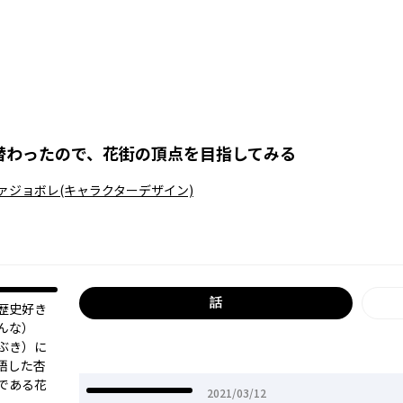
替わったので、花街の頂点を目指してみる
ァジョボレ
(キャラクターデザイン)
話
！歴史好き
んな）
ぶき）に
悟した杏
である花
2021年03月12日
2021/03/12