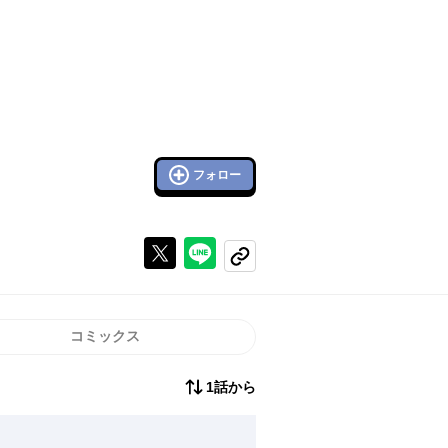
フォロー
Xで投稿する
ラインでシェアする
コピーする
コミックス
1話から