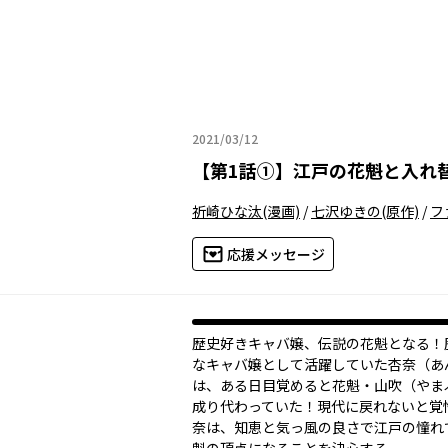
2021/03/12
2021年03月12日
【
第1話①
】
江戸の花魁と入れ
祈崎ひな汰
(漫画)
/
七沢ゆきの
(原作)
/
フ
応援メッセージ
歴史好きキャバ嬢、伝説の花魁となる――
なキャバ嬢として活躍していた杏奈（あ
は、ある日目覚めると花魁・山吹（やま
成り代わっていた！現代に戻れないと覚
奈は、知恵と気っ風の良さで江戸の憧れ