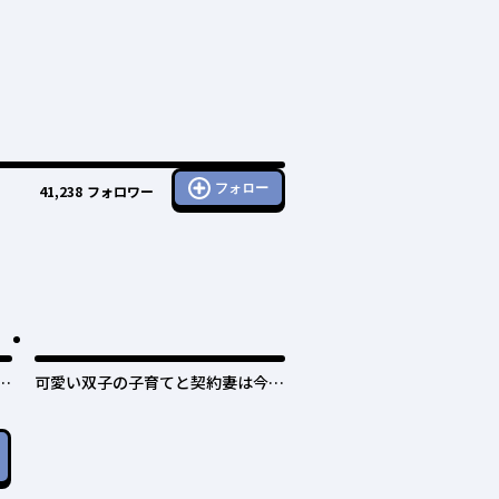
フォロー
41,238
フォロワー
と
可愛い双子の子育てと契約妻は今日
で終了予定です