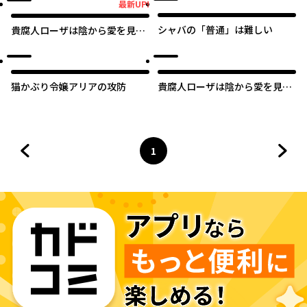
最新UP!
最新UP!
シャバの「普通」は難しい
貴腐人ローザは陰から愛を見守
りたい
猫かぶり令嬢アリアの攻防
貴腐人ローザは陰から愛を見守
りたい【タテスク】
1
前のページへ
ページ
へ
次の