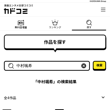
漫画エンタメ全部コミコミ
カドコミ
無料話増量
ランキング
探す
作品を探す
検索
作品名・作家名で探す
「
中村颯希
」の検索結果
全
4
作品