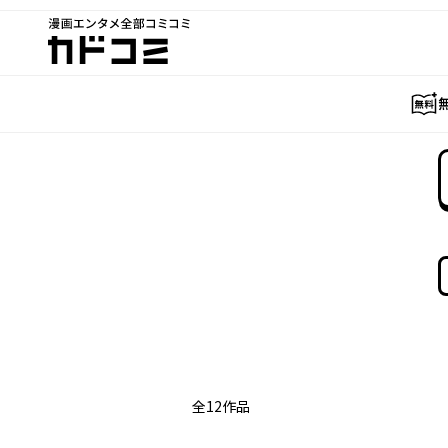
漫画エンタメ全部コミコミ
カドコミ
全
12
作品