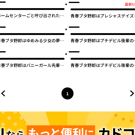
最新U
最新UP!
ホームセンターごと呼び出された私
青春ブタ野郎はプレシャスデイズ
の大迷宮リノベーション！
夢を見ない
青春ブタ野郎はゆめみる少女の夢を
青春ブタ野郎はプチデビル後輩の
見ない
を見ない
青春ブタ野郎はバニーガール先輩の
青春ブタ野郎はプチデビル後輩の
夢を見ない 【タテスク】
を見ない 【タテスク】
1
前のページへ
ページ
へ