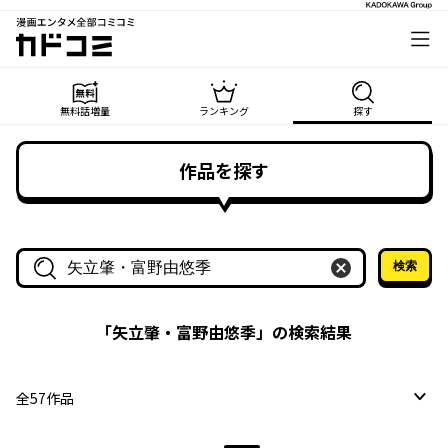
漫画エンタメ全部コミコミ
カドコミ
無料話増量
ランキング
探す
作品を探す
検索
作品名・作家名で探す
「
矢立肇・富野由悠季
」の検索結果
全
57
作品