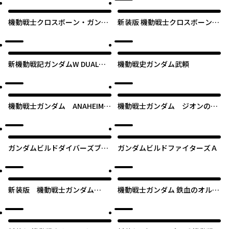
機動戦士クロスボーン・ガンダ
新装版 機動戦士クロスボーン・
ム LOVE&PIECE
ガンダム 鋼鉄の７人
新機動戦記ガンダムW DUAL
機動戦史ガンダム武頼
STORY G-UNIT
機動戦士ガンダム ANAHEIM
機動戦士ガンダム ジオンの再
RECORD
興 レムナント・ワン
ガンダムビルドダイバーズブレ
ガンダムビルドファイターズＡ
イク
新装版 機動戦士ガンダム
機動戦士ガンダム 鉄血のオルフ
SEED DESTINY THE EDGE
ェンズ月鋼