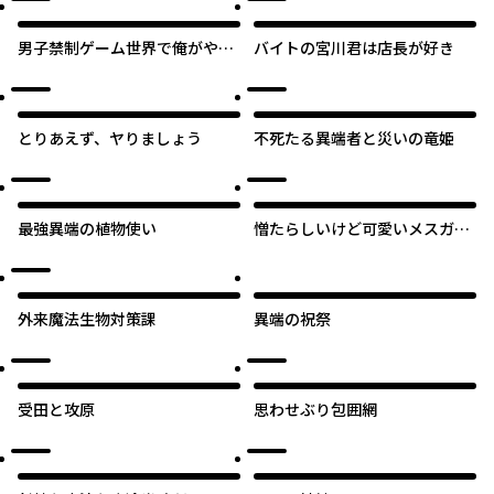
男子禁制ゲーム世界で俺がやる
バイトの宮川君は店長が好き
べき唯一のこと 百合の間に挟
まる男として転生してしまいま
した
とりあえず、ヤりましょう
不死たる異端者と災いの竜姫
最強異端の植物使い
憎たらしいけど可愛いメスガキ
とイチャイチャしちゃう アンソ
ロジーコミック
外来魔法生物対策課
異端の祝祭
受田と攻原
思わせぶり包囲網