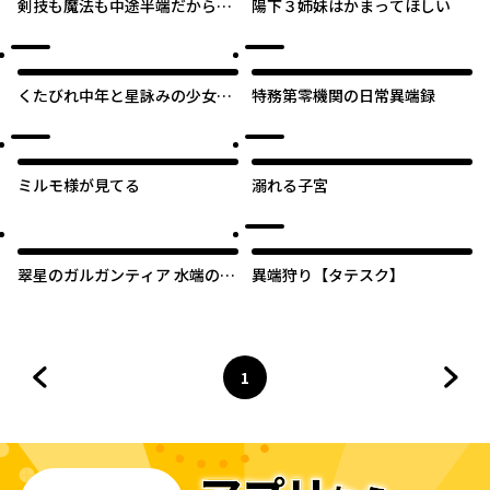
剣技も魔法も中途半端だからと
陽下３姉妹はかまってほしい
勘当された少年、大精霊に見初
められ最強のオールラウンダー
となる。～今さら帰ってこいと
言われても、冒険者稼業が楽し
くたびれ中年と星詠みの少女
特務第零機関の日常異端録
いのでお断りします！～
「加護なし」と笑われたオッサ
ンですが、実は最強の魔導具使
いでした
ミルモ様が見てる
溺れる子宮
翠星のガルガンティア 水端のベ
異端狩り【タテスク】
ローズ
1
前のページへ
ページ
へ
次の