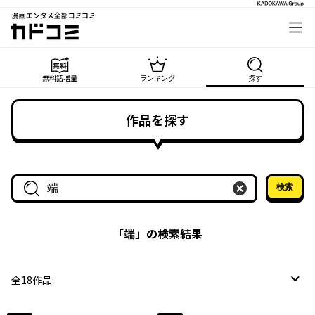
漫画エンタメ全部コミコミ
カドコミ
無料話増量
ランキング
探す
作品を探す
検索
作品名・作家名で探す
「
端
」の検索結果
全
18
作品