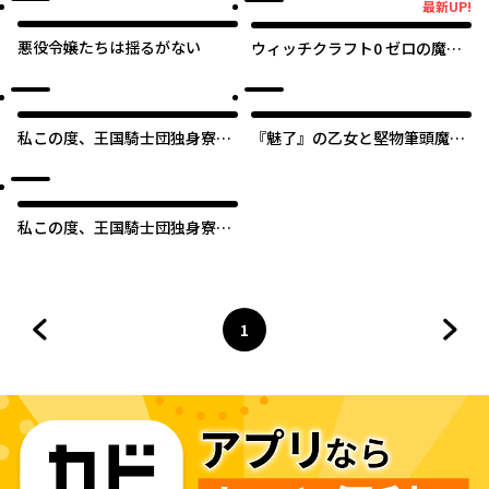
最新UP!
最新UP!
悪役令嬢たちは揺るがない
ウィッチクラフト0 ゼロの魔女
の魔法開発
私この度、王国騎士団独身寮の
『魅了』の乙女と堅物筆頭魔術
家政婦をすることになりました
師の初恋記録
私この度、王国騎士団独身寮の
家政婦をすることになりました
【タテスク】
1
前のページへ
ページ
へ
次の