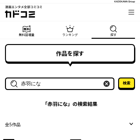
漫画エンタメ全部コミコミ
カドコミ
無料話増量
ランキング
探す
作品を探す
検索
作品名・作家名で探す
「
赤羽にな
」の検索結果
全
5
作品