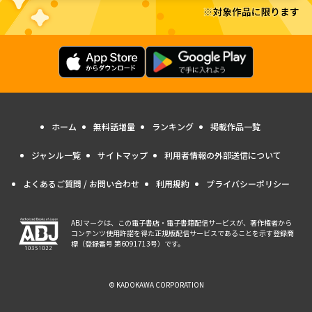
ホーム
無料話増量
ランキング
掲載作品一覧
ジャンル一覧
サイトマップ
利用者情報の外部送信について
よくあるご質問 / お問い合わせ
利用規約
プライバシーポリシー
ABJマークは、この電子書店・電子書籍配信サービスが、著作権者から
コンテンツ使用許諾を得た正規版配信サービスであることを示す登録商
標（登録番号 第6091713号）です。
© KADOKAWA CORPORATION