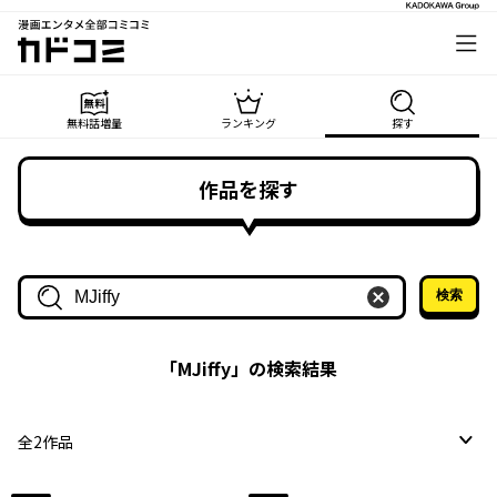
漫画エンタメ全部コミコミ
カドコミ
無料話増量
ランキング
探す
作品を探す
検索
作品名・作家名で探す
「
MJiffy
」の検索結果
全
2
作品