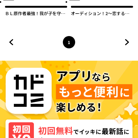
ＢＬ原作者最強！我が子を守る
オーディション！2～恋するス
ために転生者を撃退する！
テージ～【タテスク】
1
前のページへ
ページ
へ
次の