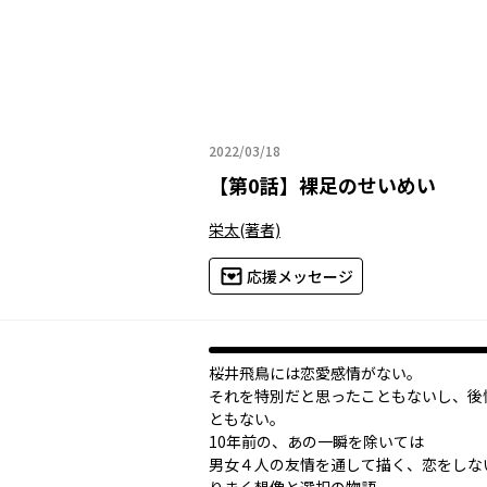
2022/03/18
2022年03月18日
【
第0話
】
裸足のせいめい
栄太
(著者)
応援メッセージ
桜井飛鳥には恋愛感情がない。
それを特別だと思ったこともないし、後
ともない。
10年前の、あの一瞬を除いては――
男女４人の友情を通して描く、恋をしな