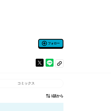
フォロー
Xで投稿する
ラインでシェアする
コピーする
コミックス
1話から