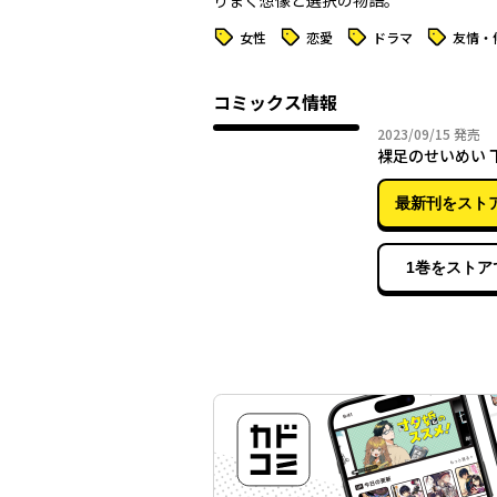
りまく想像と選択の物語。
タグ
タグ
タグ
タグ
女性
恋愛
ドラマ
友情・
コミックス情報
2023年
2023/09/15
発売
裸足のせいめい 
最新刊をスト
1巻をストア