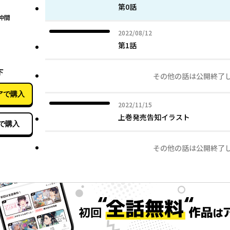
第0話
仲間
2022年08月12日
2022/08/12
第1話
09月15日
下
その他の話は公開終了
アで購入
2022年11月15日
2022/11/15
上巻発売告知イラスト
で購入
その他の話は公開終了