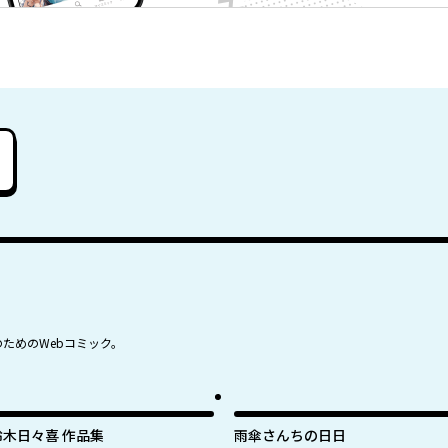
のためのWebコミック。
鈴木日々喜 作品集
雨傘さんちの日日