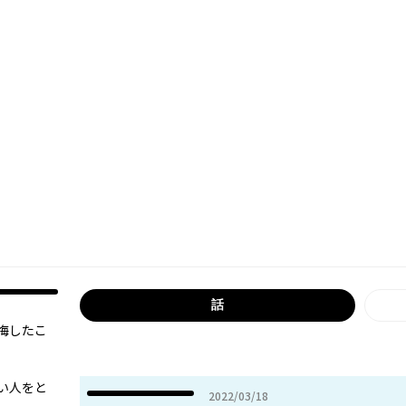
話
悔したこ
い人をと
2022年03月18日
2022/03/18