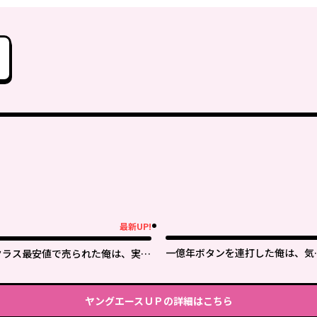
最新UP!
新UP!
一億年ボタンを連打した俺は、気
クラス最安値で売られた俺は、実は
いたら最強になっていた ～落第剣
最強パラメーター
士の学院無双～
ヤングエースＵＰ
の詳細はこちら