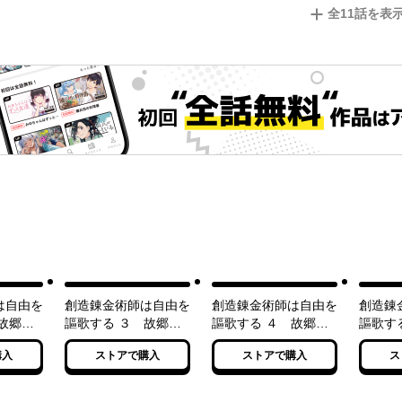
全
11
話を表
は自由を
創造錬金術師は自由を
創造錬金術師は自由を
創造錬
故郷を
謳歌する ３ 故郷を
謳歌する ４ 故郷を
謳歌す
、魔王の
追放されたら、魔王の
追放されたら、魔王の
追放さ
購入
ストアで購入
ストアで購入
ス
効果のマ
お膝元で超絶効果のマ
お膝元で超絶効果のマ
お膝元
ム作り放
ジックアイテム作り放
ジックアイテム作り放
ジック
た
題になりました
題になりました
題にな