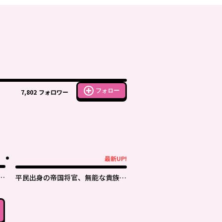
フォロー
7,802
フォロワー
最新UP!
最新UP!
付
平民出身の帝国将官、無能な貴族上
官を蹂躙して成り上がる