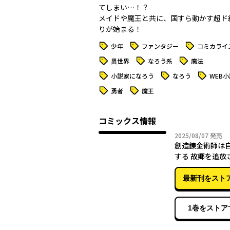
てしまい…！？
メイドや魔王と共に、国すら動かす超ド
りが始まる！
タグ
タグ
タグ
少年
ファンタジー
コミカライ
タグ
タグ
タグ
異世界
なろう系
魔法
タグ
タグ
タグ
小説家になろう
なろう
WEB小
タグ
タグ
勇者
魔王
コミックス情報
2025年
2025/08/07
発売
創造錬金術師は
する 故郷を追放
魔王のお膝元で
マジックアイテ
最新刊をスト
になりました (
1巻をストア