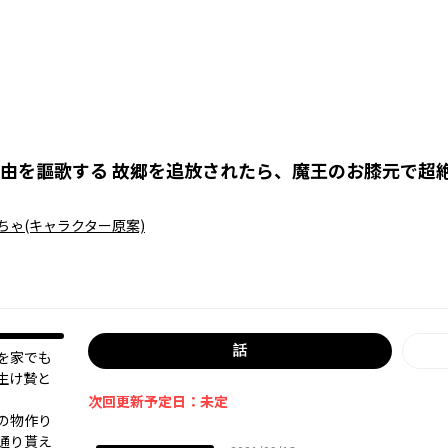
由を謳歌する 故郷を追放されたら、魔王のお膝元で超
ちゃ
(キャラクター原案)
話
を家でも
生け贄と
次回更新予定日：未定
の物作り
通り貰え