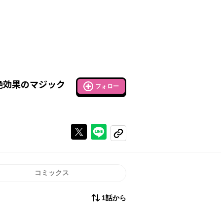
絶効果のマジック
フォロー
Xで投稿する
ラインでシェアする
コピーする
コミックス
1話から