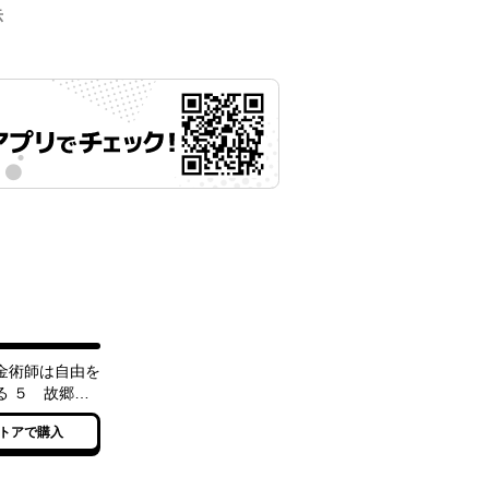
示
金術師は自由を
る ５ 故郷を
れたら、魔王の
トアで購入
で超絶効果のマ
アイテム作り放
りました