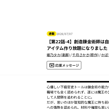
連載
2026/07/07
2026年07月07日
【
第22話-4
】
創造錬金術師は自
アイテム作り放題になりました
姫乃タカ
(漫画)
/
千月さかき
(原作)
/
かぼ
応援メッセージ
心優しい下級官吏トールは錬金術の能力
職場でも全く認められず、遂には魔王の
して人間領を追われることに。
だが、思いのほか理知的な魔王に持ち前
への情熱を認められ、材料や権限も思い