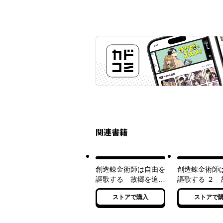
関連書籍
創造錬金術師は自由を
創造錬金術師
謳歌する 故郷を追放
謳歌する ２ 
されたら、魔王のお膝
追放されたら
ストアで購入
ストアで
元で超絶効果のマジッ
お膝元で超絶
クアイテム作り放題に
ジックアイテ
なりました
題になりまし