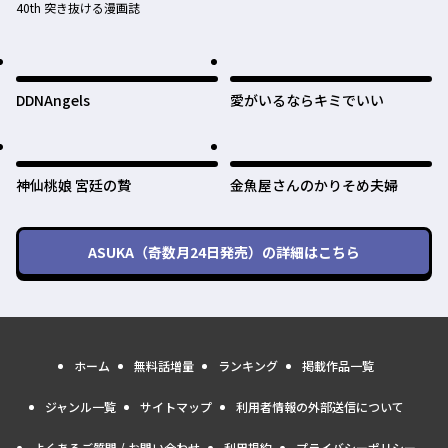
40th 突き抜ける漫画誌
DDNAngels
愛がいるならキミでいい
神仙桃娘 宮廷の贄
金魚屋さんのかりそめ夫婦
ASUKA（奇数月24日発売）
の詳細はこちら
ホーム
無料話増量
ランキング
掲載作品一覧
ジャンル一覧
サイトマップ
利用者情報の外部送信について
よくあるご質問 / お問い合わせ
利用規約
プライバシーポリシー