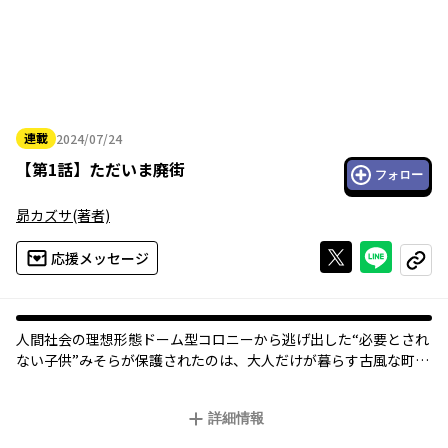
連載
2024/07/24
2024年07月24日
【
第1話
】
ただいま廃街
フォロー
昴カズサ
(著者)
Xで投稿する
ライン
応援メッセージ
コピー
人間社会の理想形態ドーム型コロニーから逃げ出した“必要とされ
ない子供”みそらが保護されたのは、大人だけが暮らす古風な町だ
った。でも、この町も大人たちもどこかオカシイ！
詳細情報