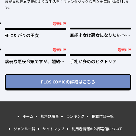
まだ見ぬ世界で夢のような生活を！ファンタジックな日々を毎週お届けしま
す。
最新UP!
最新UP!
無能才女は悪女になりたい ～義
死にたがりの王女
妹の身代わりで嫁いだ令嬢、公
爵様の溺愛に気づかない～
最新UP!
最新UP!
最新UP!
最新UP!
病弱な悪役令嬢ですが、婚約者
手札が多めのビクトリア
が過保護すぎて逃げ出したい(私
たち犬猿の仲でしたよね!?)
FLOS COMIC
の詳細はこちら
ホーム
無料話増量
ランキング
掲載作品一覧
ジャンル一覧
サイトマップ
利用者情報の外部送信について