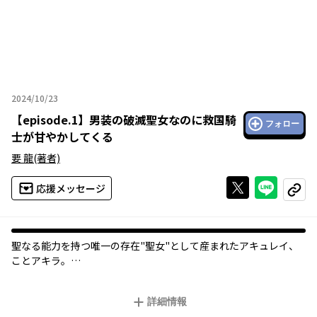
2024/10/23
2024年10月23日
【
episode.1
】
男装の破滅聖女なのに救国騎
フォロー
士が甘やかしてくる
要 龍
(著者)
Xで投稿する
ライン
応援メッセージ
コピー
聖なる能力を持つ唯一の存在"聖女"として産まれたアキュレイ、
ことアキラ。
過去の戦争のように聖女が火種となることを恐れ、両親は"男"と
して生きるようアキラを育ててきた。
詳細情報
そうして18歳になったアキラは隣国へ留学することに。