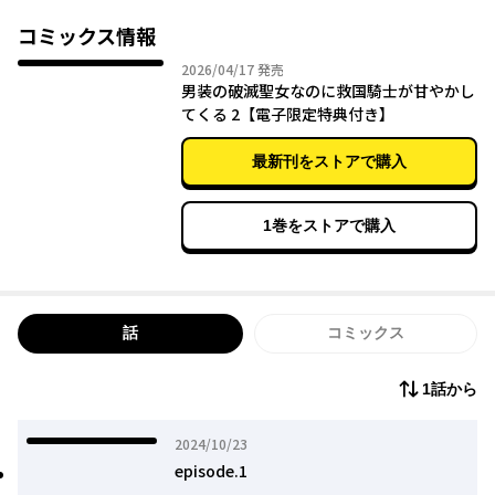
波風立てず平和で平穏な学園生活を…と思っていた矢先、なぜか
聖騎士団の団長３人に目を付けられてしまい――
コミックス情報
「「「うちの騎士団に入ってほしい」」」
2026年04月17日
2026/04/17
発売
男装の破滅聖女なのに救国騎士が甘やかし
てくる 2【電子限定特典付き】
最新刊をストアで購入
1巻をストアで購入
話
コミックス
1話から
2024年10月23日
2024/10/23
episode.1