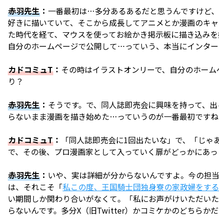
赤羽先生
：
一番最初は…多分あるあるだと思うんですけど
好きに描いていて、そこから成長してアニメとか漫画のキャ
た時代を経て、マウスを使ってお絵かき掲示板に描き込みを
自分のホームページで公開して…っていう、本当にインタ
カドコミュT
：
その時はイラストオンリーで、自分のホーム
り？
赤羽先生
：
そうです。で、同人誌即売会に興味を持って、出
らないまま漫画を描き始めた…っていうのが一番最初ですね
カドコミュT
：
「同人誌即売会に1回出たいな」で、「じゃ
で、その後、プロ漫画家として入っていく扉がどっかにあっ
赤羽先生
：
いや、実は詳細が分からないんですよ。今の担当
は、それこそ「
私この度、王国騎士団独身寮の家政婦をする
い期間しか関わり合いがなくて。「私にお声がけいただいた
らないんです。多分X（旧Twitter）かコミケかのどちら