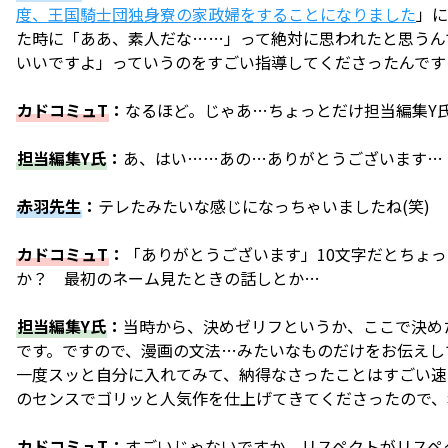
度、王国騎士団独身寮の家政婦をすることになりました
」に
た時に「ああ、素人だな……」って絶対に思われたと思うん
いいですよ」っていうのをすごい指導してくださったんです
カドコミュT
：
なるほど。じゃあ…ちょっとだけ担当編集Y
担当編集Y氏
：
あ、はい……あの…ありがとうございます…
赤羽先生
：
テレたみたいな感じになっちゃいましたね(笑)
カドコミュT
：
「ありがとうございます」10文字だとちょ
か？ 最初のネーム見たときの話しとか…
担当編集Y氏
：
当時から、決めゼリフというか、ここで決め
です。ですので、漫画の文法…みたいなものだけをお伝えし
一度スッと自分に入れてみて、納得なさったことはすごい速
のセンスでゴリッと人気作を仕上げてきてくださったので、
カドコミュT
：
すごいじゃないですか。リスペクトがリスペ