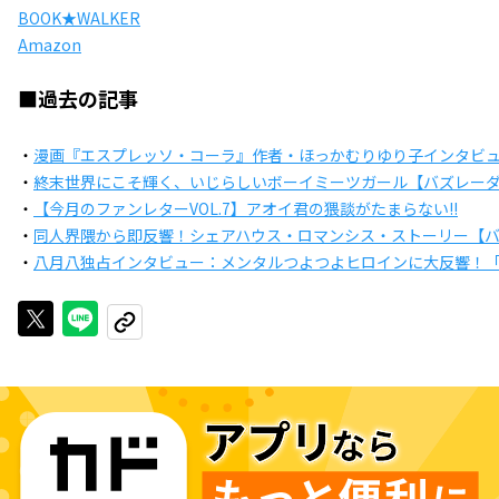
BOOK★WALKER
Amazon
■過去の記事
・
漫画『エスプレッソ・コーラ』作者・ほっかむりゆり子インタビュー【
・
終末世界にこそ輝く、いじらしいボーイミーツガール【バズレーダー
・
【今月のファンレターVOL.7】アオイ君の猥談がたまらない!!
・
同人界隈から即反響！シェアハウス・ロマンシス・ストーリー【バズ
・
八月八独占インタビュー：メンタルつよつよヒロインに大反響！
Xで投稿する
LINEでシェアする
URLをコピーする