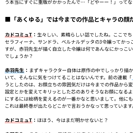
う本当にすぐに重版がかかったんで…「どやーー！」ってな
■「あくゆる」では今までの作品とキャラの顔
カドコミュT
：
生々しい、素晴らしい話でしたね。ここでち
セラフィーナ、サンドラ、ベルナルデッタの3令嬢ってかっ
すが、赤羽先生が描く自立した令嬢は何であんなにかっこい
でしょうか？
赤羽先生
：
まずキャラクター自体は原作の中でしっかり描
いて、そんなに気をつけてることはないんです。前の連載「
うとしたのは、お顔立ちの雰囲気だけは今までの作品から変
設定とかを変えてキリッとした芯のありそうなお顔になるよ
にするには絵柄を変えるのが一番かなと思いまして。他にも
これは最終巻が出たらどこかで言おうかなって思っています
カドコミュT
：
ほほう、今はまだ明かせないと？