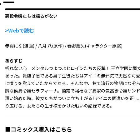
悪役令嬢たちは揺るがない
>Webで読む
赤羽にな(漫画) / 八月 八(原作) / 春野薫久(キャラクター原案)
あらすじ
折れない心＝メンタルつよつよヒロインたちの反撃！ 王立学園に聖
あった。貴族子息である男子生徒たちはアイニの無邪気で天然な可
に憤りを覚えていたからである。そんな中、巷で流行の物語になぞ
廉な侯爵令嬢セラフィーナ。商売で裕福な子爵家の気高き令嬢サン
漂い始めた時、彼女たちがついに立ち上がる! アイニの間違いを正
り広げる、女たちの生き様をかけた戦いの記録である――。
■コミックス購入はこちら