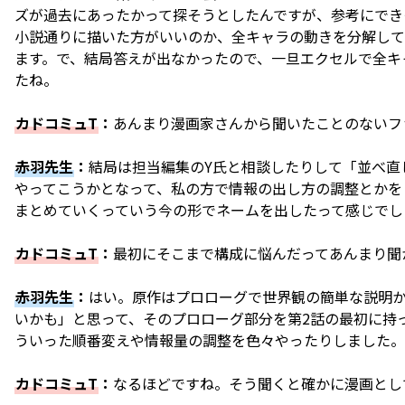
ズが過去にあったかって探そうとしたんですが、参考にでき
小説通りに描いた方がいいのか、全キャラの動きを分解して
ます。で、結局答えが出なかったので、一旦エクセルで全キ
たね。
カドコミュT
：
あんまり漫画家さんから聞いたことのないフ
赤羽先生
：
結局は担当編集のY氏と相談したりして「並べ直
やってこうかとなって、私の方で情報の出し方の調整とかを
まとめていくっていう今の形でネームを出したって感じでし
カドコミュT
：
最初にそこまで構成に悩んだってあんまり聞
赤羽先生
：
はい。原作はプロローグで世界観の簡単な説明
いかも」と思って、そのプロローグ部分を第2話の最初に持
ういった順番変えや情報量の調整を色々やったりしました。
カドコミュT
：
なるほどですね。そう聞くと確かに漫画とし