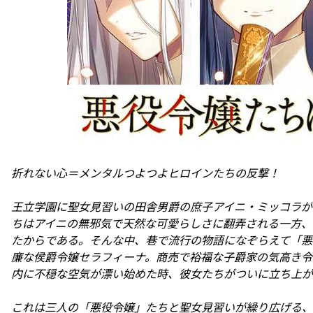
折れない心＝メンタルつよつよヒロインたちの反撃！
王立学園に聖女見習いの田舎男爵の庶子アイニ・ミッコラが
ちはアイニの無邪気で天然な可愛らしさに翻弄される一方、
たからである。そんな中、巷で流行の物語になぞらえて「悪
廉な侯爵令嬢セラフィーナ。商売で裕福な子爵家の気高き令
内に不穏な空気が漂い始めた時、彼女たちがついに立ち上が
これは三人の「悪役令嬢」たちと聖女見習いが繰り広げる