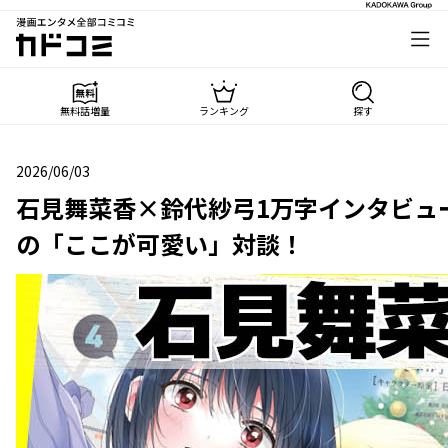
漫画エンタメ全部コミコミ
カドコミ
無料話増量
ランキング
探す
2026/06/03
2026年06月03日
石見舞菜香×鈴代紗弓1万字インタビュ
の「ここが可愛い」対談！