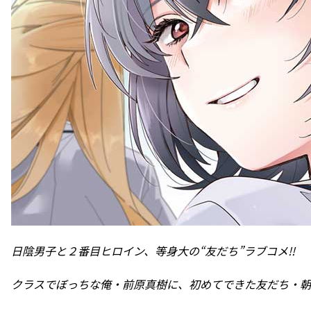
日陰男子と２番目ヒロイン、等身大の“友だち”ラブコメ!!
クラスでぼっちな俺・前原真樹に、初めてできた友だち・朝