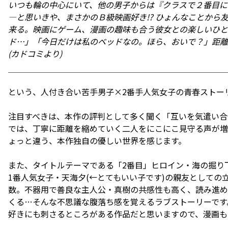
いつも輪の中心にいて、他の男子からは『クラスで２番目に
―と思いきや、まさかのＢ級映画好き!? ひょんなことか
来る。映画にゲーム、漫画の趣味も合う彼女との楽しいひと
ド…」「今日だけは私のベッドなの。ほら、おいで？」距離
(カドコミより)
という、人付き合い苦手男子×2番手人気女子の青春ストー
注目すべきは、本作の評判として多く聞く「互いを気遣い合
では、丁寧に距離を縮めていく二人をにこにこ見守る声が増
ょっと違う、本作独自の優しい世界を感じます。
また、タイトルテーマである「2番目」ヒロイン・海の掘り
1番人気女子・天海夕(←とてもいい子です)の親友として
数。不器用で善良な主人公・真樹の共感性も高く、読み進め
くる…そんな不思議な腹落ち感を覚えるラブストーリーです
好きにも刺さるところがある作品だと思いますので、漫画も