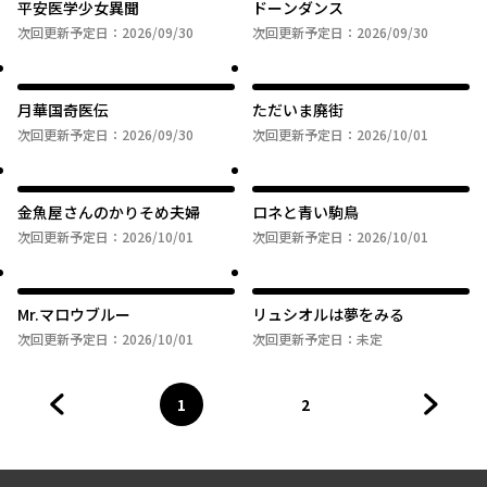
平安医学少女異聞
ドーンダンス
次回更新予定日：
2026/09/30
次回更新予定日：
2026/09/30
月華国奇医伝
ただいま廃街
次回更新予定日：
2026/09/30
次回更新予定日：
2026/10/01
金魚屋さんのかりそめ夫婦
ロネと青い駒鳥
次回更新予定日：
2026/10/01
次回更新予定日：
2026/10/01
Mr.マロウブルー
リュシオルは夢をみる
次回更新予定日：
2026/10/01
次回更新予定日：
未定
1
2
前のページへ
ページ
へ
ページ
へ
次のペ