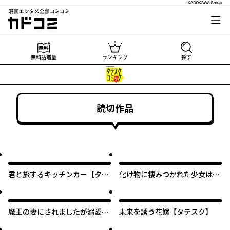
漫画エンタメ全部コミコミ
カドコミ
無料話増量
ランキング
探す
読切作品
君と旅するキッチンカー【タテ
化け物に棲みつかれた少女は自
スク】
由を願う【タテスク】
魔王の妻にされましたが溺愛さ
未来を誘う花嫁【タテスク】
れつつ魔界を救います【タテス