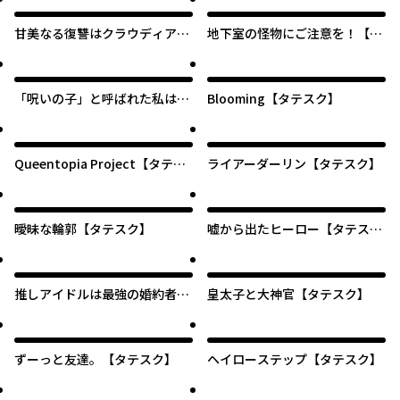
ク】
甘美なる復讐はクラウディアの
地下室の怪物にご注意を！【タ
寝室で【タテスク】
テスク】
「呪いの子」と呼ばれた私はそ
Blooming【タテスク】
れでも異世界を幸福に生きる
【タテスク】
Queentopia Project【タテス
ライアーダーリン【タテスク】
ク】
曖昧な輪郭【タテスク】
嘘から出たヒーロー【タテス
ク】
推しアイドルは最強の婚約者が
皇太子と大神官【タテスク】
お守りします【タテスク】
ずーっと友達。【タテスク】
ヘイローステップ【タテスク】