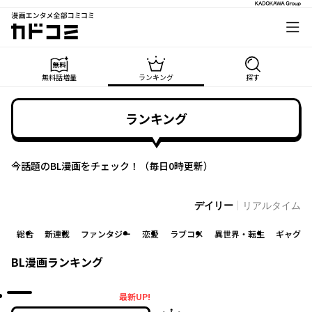
漫画エンタメ全部コミコミ
カドコミ
無料話増量
ランキング
探す
ランキング
今話題の
BL
漫画をチェック！（
毎日0時更新
）
デイリー
リアルタイム
総合
新連載
ファンタジー
恋愛
ラブコメ
異世界・転生
ギャグ・
BL
漫画ランキング
最新UP!
最新UP!
1位