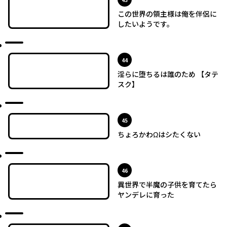
この世界の領主様は俺を伴侶に
したいようです。
最新UP!
位
44
淫らに堕ちるは誰のため 【タテ
スク】
最新UP!
位
45
ちょろかわΩはシたくない
最新UP!
位
46
異世界で半魔の子供を育てたら
ヤンデレに育った
最新UP!