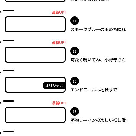
最新UP!
最新UP!
位
10
スモークブルーの雨のち晴れ
最新UP!
最新UP!
位
11
可愛く鳴いてね、小野寺さん
最新UP!
位
12
オリジナル
エンドロールは地獄まで
最新UP!
最新UP!
位
13
堅物リーマンの楽しい推し活。
最新UP!