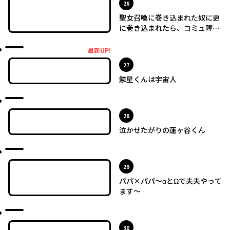
位
26
聖女召喚に巻き込まれた奴に更
に巻き込まれたら、コミュ障の
白銀の騎士様が離してくれない
最新UP!
最新UP!
位
27
鱗星くんは宇宙人
最新UP!
位
28
泣かせたがりの蓮ヶ谷くん
最新UP!
位
29
パパ×パパ～αとΩで夫夫やって
ます～
最新UP!
位
30