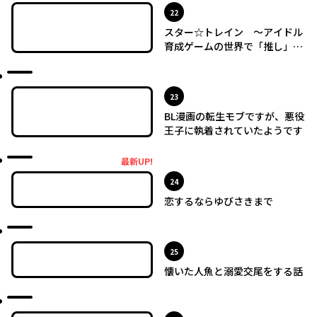
位
22
スター☆トレイン ～アイドル
育成ゲームの世界で「推し」と
青春をやり直します～
最新UP!
位
23
BL漫画の転生モブですが、悪役
王子に執着されていたようです
最新UP!
最新UP!
位
24
恋するならゆびさきまで
最新UP!
位
25
懐いた人魚と溺愛交尾をする話
最新UP!