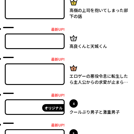
高嶺の上司を抱いてしまった部
下の話
最新UP!
最新UP!
2位
高良くんと天城くん
最新UP!
最新UP!
3位
エロゲーの悪役令息に転生した
ら主人公からの求愛が止まらな
い
最新UP!
最新UP!
位
4
オリジナル
クールぶり男子と激重男子
最新UP!
最新UP!
位
5