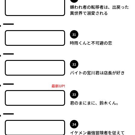
嫌われ者の転移者は、出戻った
異世界で溺愛される
最新UP!
位
31
時雨くんと不可避の恋
最新UP!
位
32
バイトの宮川君は店長が好き
最新UP!
最新UP!
位
33
君のまにまに、鈴木くん。
最新UP!
位
34
イケメン最強冒険者を従えて