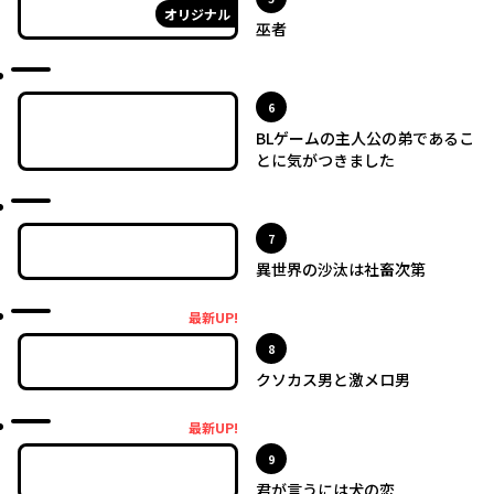
オリジナル
巫者
最新UP!
位
6
BLゲームの主人公の弟であるこ
とに気がつきました
最新UP!
位
7
異世界の沙汰は社畜次第
最新UP!
最新UP!
位
8
クソカス男と激メロ男
最新UP!
最新UP!
位
9
君が言うには犬の恋