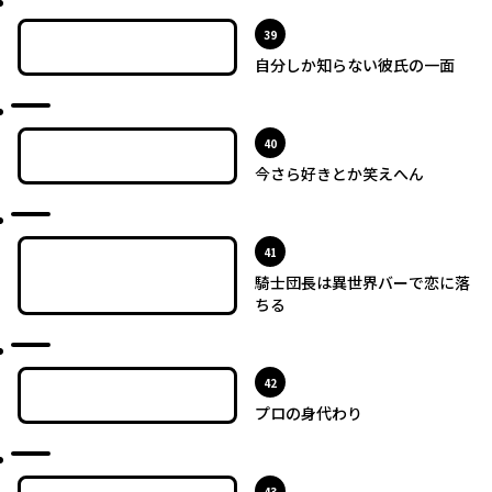
最新UP!
位
39
自分しか知らない彼氏の一面
最新UP!
位
40
今さら好きとか笑えへん
最新UP!
位
41
騎士団長は異世界バーで恋に落
ちる
最新UP!
位
42
プロの身代わり
最新UP!
位
43