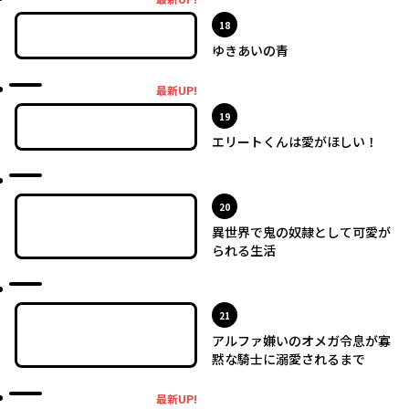
最新UP!
位
18
ゆきあいの青
最新UP!
最新UP!
位
19
エリートくんは愛がほしい！
最新UP!
位
20
異世界で鬼の奴隷として可愛が
られる生活
最新UP!
位
21
アルファ嫌いのオメガ令息が寡
黙な騎士に溺愛されるまで
最新UP!
最新UP!