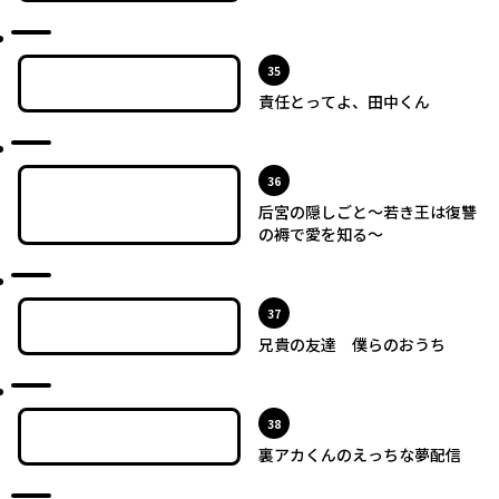
最新UP!
位
35
責任とってよ、田中くん
最新UP!
位
36
后宮の隠しごと～若き王は復讐
の褥で愛を知る～
最新UP!
位
37
兄貴の友達 僕らのおうち
最新UP!
位
38
裏アカくんのえっちな夢配信