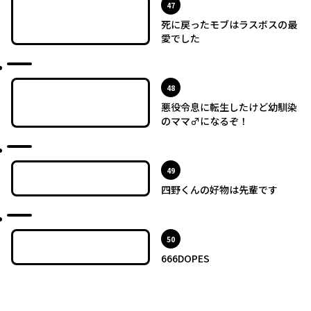
位
47
死に戻ったモブはラスボスの最
愛でした
最新UP!
位
48
悪役令息に転生したけど幼馴染
のママ♂になるぞ！
最新UP!
位
49
四野くんの好物は先輩です
最新UP!
位
50
666DOPES