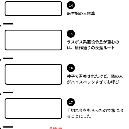
位
14
転生妃の大誤算
最新UP!
位
15
ラスボス系悪役令息が望むの
は、原作通りの没落ルート
最新UP!
位
16
神子で召喚されたけど、隣の人
がハイスペックすぎてお呼びで
なかった
最新UP!
位
17
手切れ金をもらったので旅に出
ることにした
最新UP!