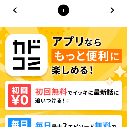
1
前のページへ
ページ
へ
次のペ