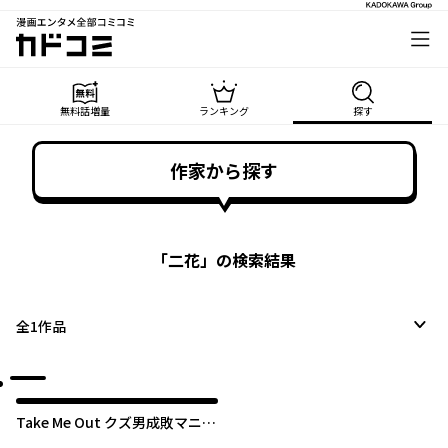
漫画エンタメ全部コミコミ
カドコミ
無料話増量
ランキング
探す
作家から探す
「
二花
」の検索結果
全
1
作品
Take Me Out クズ男成敗マニュ
アル【タテスク】