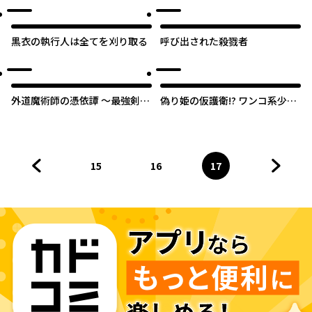
黒衣の執行人は全てを刈り取る
呼び出された殺戮者
外道魔術師の憑依譚 ～最強剣士
偽り姫の仮護衛!? ワンコ系少女
を乗っ取ったら、自分の身体を
騎士はワケあり主に（密かに）
探すことになった～
溺愛されています
15
16
17
前のページへ
ページ
へ
ページ
へ
ページ
へ
次のペ