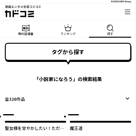
漫画エンタメ全部コミコミ
カドコミ
無料話増量
ランキング
探す
タグから探す
「
小説家になろう
」の検索結果
全
326
作品
聖女様を甘やかしたい！ただし
魔王道
勇者、お前はダメだ