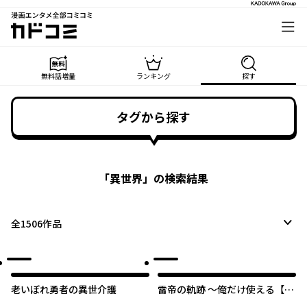
漫画エンタメ全部コミコミ
カドコミ
無料話増量
ランキング
探す
タグから探す
「
異世界
」の検索結果
全
1506
作品
老いぼれ勇者の異世介護
雷帝の軌跡 ～俺だけ使える【雷
魔術】で異世界最強に！～