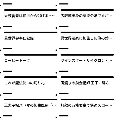
大預言者は前世から逃げる ～三
広報部出身の悪役令嬢ですが、
周目は公爵令嬢に転生したか
無表情な王子が「君を手放した
ら、バラ色ライフを送りたい～
くない」と言い出しました
異世界御奉仕記録
異世界温泉に転生した俺の効能
がとんでもすぎる
オリジナル
コーヒートーク
ツインスター・サイクロン・ラ
ンナウェイ
これが魔法使いの切り札
国渡りの錬金術師 王子に騙され
王宮を追い出された私は、ある
旅の一団と出会いました
王太子妃パドマの転生医療「戦
無敵の万能要塞で快適スローラ
場の天使」は救国の夢を見る
イフをおくります ～フォートレ
ス・ライフ～