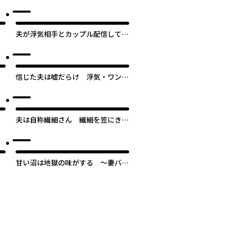
妻を妊娠させた奴、絶対に許さない
夫が浮気相手とカップル配信してま
した クズすぎる夫に最大の制裁を
信じた夫は嘘だらけ 浮気・ワンオ
ペ・DV…地獄の結婚生活を終わら
せます
夫は自称繊細さん 繊細を笠にき
て、自分の思い通りに人を動かそう
とする不倫夫
甘い沼は地獄の味がする ～妻バレ
でも別れてくれない不倫カレシ～
次のページへ