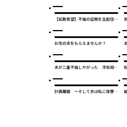
してる相手は嫁です
【拡散希望】不倫の証拠を生配信し
ます
お宅の夫をもらえませんか？
夫が二重不倫しやがった 浮気相手
は親友２人
計画離婚 ～そして夫は私に復讐さ
れる～