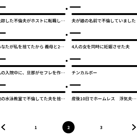
みた
失踪した不倫夫がホストに転職して
夫が娘の名前で不倫していました
た…
あなたが私を捨てたから 義母と2人
4人の女を同時に妊娠させた夫
でクズ夫から全て奪ってやった件
私の入院中に、旦那がセフレを作り
チンカルボー
ました
娘の水泳教室で不倫してた夫を捨て
産後10日でホームレス 浮気夫に
るまで
家も息子も奪われました
1
2
3
前のページへ
ページ
へ
ページ
へ
ページ
へ