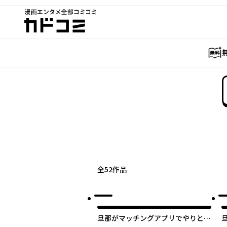
漫画エンタメ全部コミコミ
カドコミ
全
52
作品
旦那がマッチングアプリでやりとり