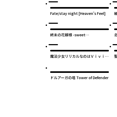
Fate/stay night [Heaven's Feel]
細
c
終末の花嫁様 -sweet
home†melty life-
魔法少女リリカルなのはＶｉｖｉ
ｄ ＬＩＦＥ
ドルアーガの塔 Tower of Defender