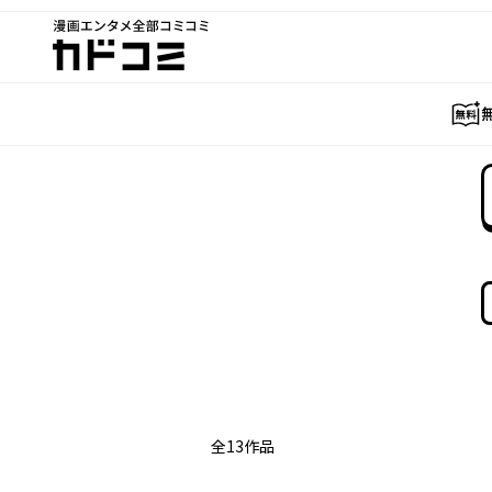
漫画エンタメ全部コミコミ
カドコミ
全
13
作品