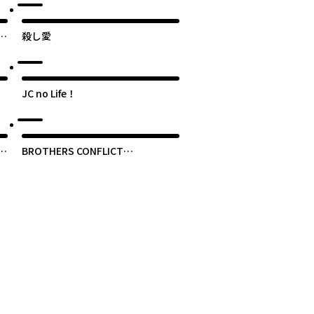
ど
殺し愛
を
ル
JC no Life！
タ
BROTHERS CONFLICT
feat.Natsume
次のページへ