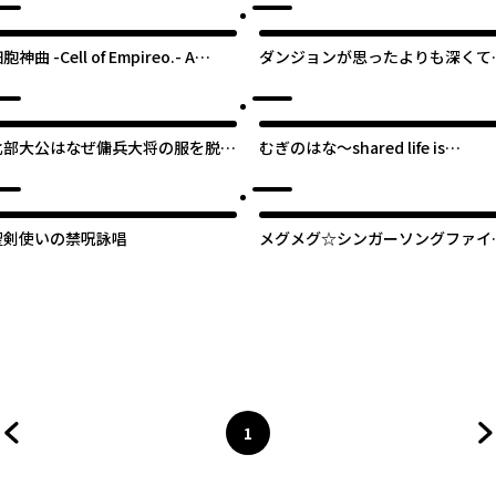
胞神曲 -Cell of Empireo.- A
ダンジョンが思ったよりも深くて
ertain "0.5"
うしようもないので諦めて女の子
口説いていくことにした
オリジナ
北部大公はなぜ傭兵大将の服を脱い
むぎのはな～shared life is
だのか【タテスク】
beautiful～
聖剣使いの禁呪詠唱
メグメグ☆シンガーソングファイ
ー
1
前のページへ
ページ
へ