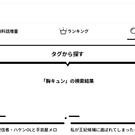
無料話増量
ランキング
タグから探す
「
胸キュン
」の検索結果
配信者・ハケンOLと手芸屋メロ
私が王妃候補に選ばれてしまった