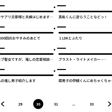
【タテスク】
ワケアリ旦那様と夫婦はじめます。
真紘くんに逆らうことなどっ！
～明治契約結婚浪漫譚～
5000回のおやすみのあとで
１LDKとふたり
モブ聖女ですが、推しの恋愛相談に
ブラスト・ライトメイカー -
乗るうちに溺愛されてました【タテ
BLAST･LightMaker-
スク】
私の推し男子紹介します
腐男子の伊縫くんにめちゃくちゃ
されるんだが
29
30
31
...
33
前のページへ
ページ
へ
ページ
へ
ページ
へ
ページ
へ