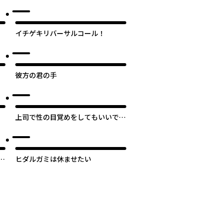
イチゲキリバーサルコール！
彼方の君の手
上司で性の目覚めをしてもいいです
か？
推
ヒダルガミは休ませたい
次のページへ