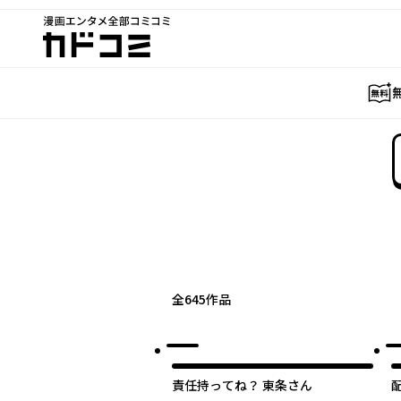
漫画エンタメ全部コミコミ
カドコミ
全
645
作品
責任持ってね？ 東条さん