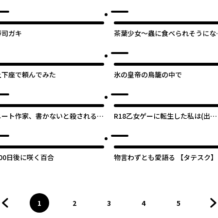
ク】
寿司ガキ
茶葉少女～蟲に食べられそうにな
たら、私の能力が覚醒しました！
【タテスク】
土下座で頼んでみた
氷の皇帝の鳥籠の中で
ニート作家、書かないと殺される境
R18乙女ゲーに転生した私は(出来
地に立たされています。
るだけ)健全な恋愛を目指す【タ
スク】
100日後に咲く百合
物言わずとも愛語る 【タテスク】
1
2
3
4
5
前のページへ
ページ
へ
ページ
へ
ページ
へ
ページ
へ
ページ
へ