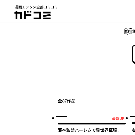
漫画エンタメ全部コミコミ
カドコミ
全
87
作品
最新UP!
最新UP!
邪神監禁ハーレムで異世界征服！