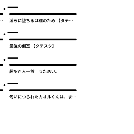
っ
淫らに堕ちるは誰のため 【タテス
～
ク】
最強の側室 【タテスク】
超訳百人一首 うた恋い。
テ
匂いにつられたカオルくんは、まん
まと後輩に食べられる 【タテス
ク】
次のページへ