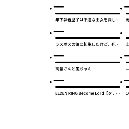
年下執着皇子は不遇な王女を愛しす
ぎてる【タテスク】
ラスボスの娘に転生したけど、死ぬ
運命はお断りです
高音さんと嵐ちゃん
ELDEN RING Become Lord【タテス
ク】