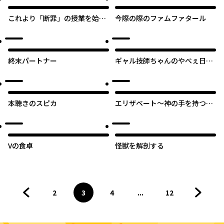
これより「断罪」の授業を始め
今際の際のファムファタール
ます
終末パートナー
ギャル技師ちゃんのやべぇ日
常 放射線技師のかわいくない
お仕事
本聴きのスピカ
エリザベート～神の手を持つ王
女～
Vの食卓
怪獣を解剖する
2
3
4
...
12
前のページへ
ページ
へ
ページ
へ
ページ
へ
ページ
へ
次のペ