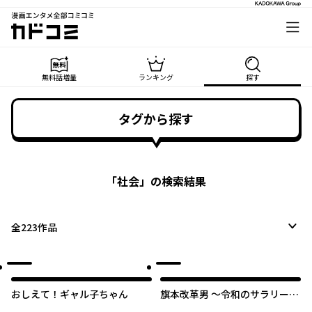
漫画エンタメ全部コミコミ
カドコミ
無料話増量
ランキング
探す
タグから探す
「
社会
」の検索結果
全
223
作品
おしえて！ギャル子ちゃん
旗本改革男 ～令和のサラリーマ
ン、お江戸に転生してべらぼう