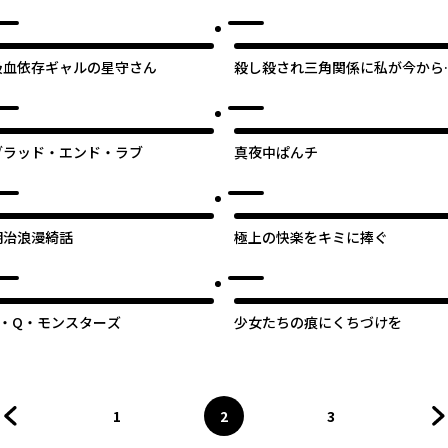
オリジナル
オリジナ
吸血依存ギャルの星守さん
殺し殺され三角関係に私が今から
るんですか？
ブラッド・エンド・ラブ
真夜中ぱんチ
明治浪漫綺話
極上の快楽をキミに捧ぐ
オリジナル
B・Q・モンスターズ
少女たちの痕にくちづけを
1
2
3
前のページへ
ページ
へ
ページ
へ
ページ
へ