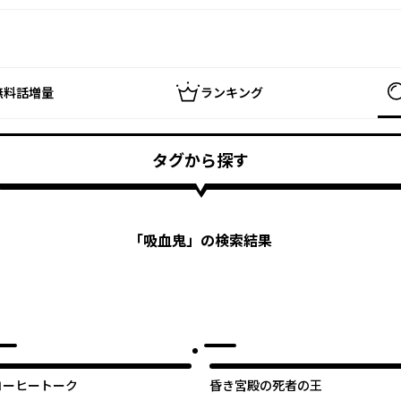
無料話増量
ランキング
タグから探す
「
吸血鬼
」の検索結果
オリジナル
コーヒートーク
昏き宮殿の死者の王