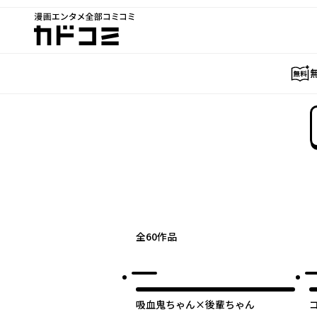
漫画エンタメ全部コミコミ
カドコミ
全
60
作品
吸血鬼ちゃん×後輩ちゃん