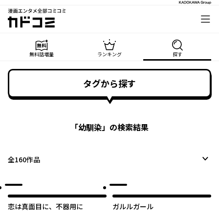
漫画エンタメ全部コミコミ
カドコミ
無料話増量
ランキング
探す
タグから探す
「
幼馴染
」の検索結果
全
160
作品
恋は真面目に、不器用に
ガルルガール