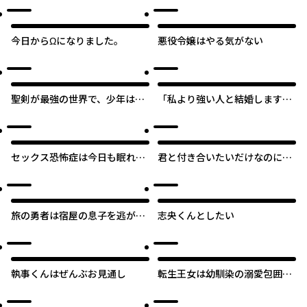
今日からΩになりました。
悪役令嬢はやる気がない
聖剣が最強の世界で、少年は弓
「私より強い人と結婚します」
に愛される～封印された魔王が
と君は言ったから、僕は全力で
くれた力で聖剣士たちを援護し
強くなろうと思う
ます～
セックス恐怖症は今日も眠れな
君と付き合いたいだけなのにな
い
んでこんなことに
旅の勇者は宿屋の息子を逃がさ
志央くんとしたい
ない
執事くんはぜんぶお見通し
転生王女は幼馴染の溺愛包囲網
から逃げ出したい 前世で振られ
たのは私よね!?