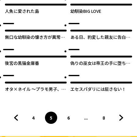
人魚に愛された島
幼馴染BIG LOVE
無口な幼馴染の懐き方が異常で
ある日、豹変した親友に告白さ
す！？
れました。
後宮の黒猫金庫番
偽りの巫女は帝王の手に堕ちる
～エロティクス・エンペラー～
オタ×ネイル ～プラモ男子、ギ
エセスパダリには屈さない！
ャルの爪を塗る～
4
5
6
...
8
前のページへ
ページ
へ
ページ
へ
ページ
へ
ページ
へ
次のペ